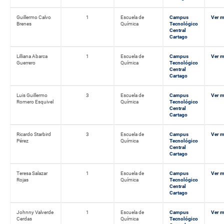
Guillermo Calvo
1
Escuela de
Campus
Ver 
Brenes
Química
Tecnológico
Central
Cartago
Lilliana Abarca
1
Escuela de
Campus
Ver 
Guerrero
Química
Tecnológico
Central
Cartago
Luis Guillermo
3
Escuela de
Campus
Ver 
Romero Esquivel
Química
Tecnológico
Central
Cartago
Ricardo Starbird
3
Escuela de
Campus
Ver 
Pérez
Química
Tecnológico
Central
Cartago
Teresa Salazar
1
Escuela de
Campus
Ver 
Rojas
Química
Tecnológico
Central
Cartago
Johnny Valverde
1
Escuela de
Campus
Ver 
Cerdas
Química
Tecnológico