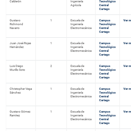
Calderón
Ingeniería
Tecnológico
Agrícola
Central
Cartago
Gustavo
1
Escuela de
Campus
Ver 
Richmond
Ingeniería
Tecnológico
Navarro
Electromecánica
Central
Cartago
Juan José Rojas
1
Escuela de
Campus
Ver 
Hernández
Ingeniería
Tecnológico
Electromecánica
Central
Cartago
Luis Diego
2
Escuela de
Campus
Ver 
Murillo Soto
Ingeniería
Tecnológico
Electromecánica
Central
Cartago
Christopher Vega
1
Escuela de
Campus
Ver 
Sánchez
Ingeniería
Tecnológico
Electromecánica
Central
Cartago
Gustavo Gómez
1
Escuela de
Campus
Ver 
Ramírez
Ingeniería
Tecnológico
Electromecánica
Central
Cartago