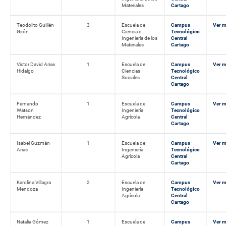
Materiales
Cartago
Teodolito Guillén
3
Escuela de
Campus
Ver 
Girón
Ciencia e
Tecnológico
Ingeniería de los
Central
Materiales
Cartago
Victor David Arias
1
Escuela de
Campus
Ver 
Hidalgo
Ciencias
Tecnológico
Sociales
Central
Cartago
Fernando
1
Escuela de
Campus
Ver 
Watson
Ingeniería
Tecnológico
Hernández
Agrícola
Central
Cartago
Isabel Guzmán
1
Escuela de
Campus
Ver 
Arias
Ingeniería
Tecnológico
Agrícola
Central
Cartago
Karolina Villagra
2
Escuela de
Campus
Ver 
Mendoza
Ingeniería
Tecnológico
Agrícola
Central
Cartago
Natalia Gómez
1
Escuela de
Campus
Ver 