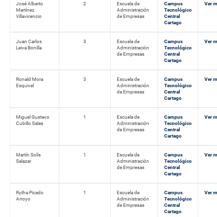
José Alberto
2
Escuela de
Campus
Ver 
Martínez
Administración
Tecnológico
Villavicencio
de Empresas
Central
Cartago
Juan Carlos
3
Escuela de
Campus
Ver 
Leiva Bonilla
Administración
Tecnológico
de Empresas
Central
Cartago
Ronald Mora
3
Escuela de
Campus
Ver 
Esquivel
Administración
Tecnológico
de Empresas
Central
Cartago
Miguel Gustavo
1
Escuela de
Campus
Ver 
Cubillo Salas
Administración
Tecnológico
de Empresas
Central
Cartago
Martín Solís
1
Escuela de
Campus
Ver 
Salazar
Administración
Tecnológico
de Empresas
Central
Cartago
Rytha Picado
1
Escuela de
Campus
Ver 
Arroyo
Administración
Tecnológico
de Empresas
Central
Cartago