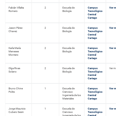
Fabián Villalta
2
Escuela de
Campus
Ver 
Romero
Biología
Tecnológico
Central
Cartago
Jason Pérez
2
Escuela de
Campus
Ver 
Chavez
Biología
Tecnológico
Central
Cartago
Karla María
2
Escuela de
Campus
Ver 
Meneses
Biología
Tecnológico
Montero
Central
Cartago
Olga Rivas
2
Escuela de
Campus
Ver m
Solano
Biología
Tecnológico
Central
Cartago
Bruno Chine
1
Escuela de
Campus
Ver 
Polito
Ciencia e
Tecnológico
Ingeniería de los
Central
Materiales
Cartago
Jorge Mauricio
1
Escuela de
Campus
Ver 
Cubero Sesin
Ciencia e
Tecnológico
Ingeniería de los
Central