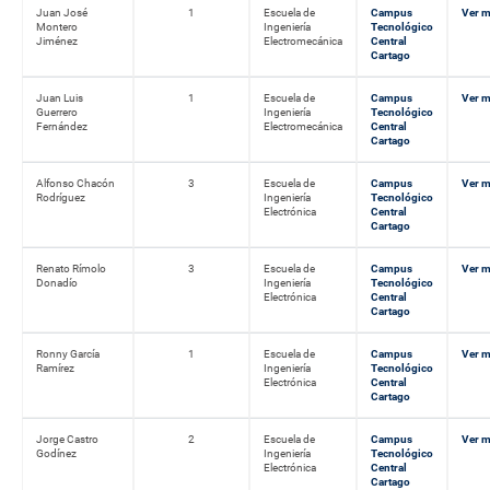
Juan José
1
Escuela de
Campus
Ver 
Montero
Ingeniería
Tecnológico
Jiménez
Electromecánica
Central
Cartago
Juan Luis
1
Escuela de
Campus
Ver 
Guerrero
Ingeniería
Tecnológico
Fernández
Electromecánica
Central
Cartago
Alfonso Chacón
3
Escuela de
Campus
Ver 
Rodríguez
Ingeniería
Tecnológico
Electrónica
Central
Cartago
Renato Rímolo
3
Escuela de
Campus
Ver 
Donadío
Ingeniería
Tecnológico
Electrónica
Central
Cartago
Ronny García
1
Escuela de
Campus
Ver 
Ramírez
Ingeniería
Tecnológico
Electrónica
Central
Cartago
Jorge Castro
2
Escuela de
Campus
Ver 
Godínez
Ingeniería
Tecnológico
Electrónica
Central
Cartago