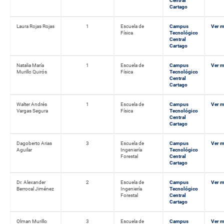
Central
Cartago
Laura Rojas Rojas
1
Escuela de
Campus
Ver 
Física
Tecnológico
Central
Cartago
Natalia María
1
Escuela de
Campus
Ver 
Murillo Quirós
Física
Tecnológico
Central
Cartago
Walter Andrés
1
Escuela de
Campus
Ver 
Vargas Segura
Física
Tecnológico
Central
Cartago
Dagoberto Arias
3
Escuela de
Campus
Ver 
Aguilar
Ingeniería
Tecnológico
Forestal
Central
Cartago
Dr. Alexander
2
Escuela de
Campus
Ver 
Berrocal Jiménez
Ingeniería
Tecnológico
Forestal
Central
Cartago
Olman Murillo
3
Escuela de
Campus
Ver 