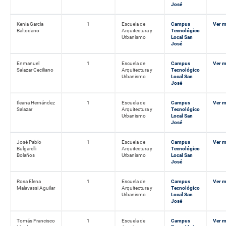
José
Kenia García
1
Escuela de
Campus
Ver 
Baltodano
Arquitectura y
Tecnológico
Urbanismo
Local San
José
Enmanuel
1
Escuela de
Campus
Ver 
Salazar Ceciliano
Arquitectura y
Tecnológico
Urbanismo
Local San
José
Ileana Hernández
1
Escuela de
Campus
Ver 
Salazar
Arquitectura y
Tecnológico
Urbanismo
Local San
José
José Pablo
1
Escuela de
Campus
Ver 
Bulgarelli
Arquitectura y
Tecnológico
Bolaños
Urbanismo
Local San
José
Rosa Elena
1
Escuela de
Campus
Ver 
Malavassi Aguilar
Arquitectura y
Tecnológico
Urbanismo
Local San
José
Tomás Francisco
1
Escuela de
Campus
Ver 