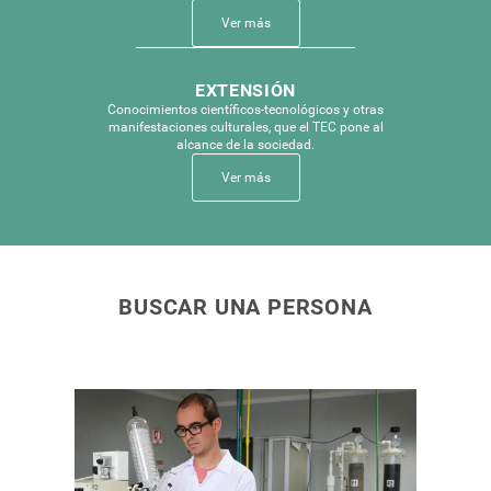
Investigación
Ver más
Acción
relacionada
EXTENSIÓN
con
Conocimientos científicos-tecnológicos y otras
Extensión
manifestaciones culturales, que el TEC pone al
alcance de la sociedad.
Ver más
BUSCAR UNA PERSONA