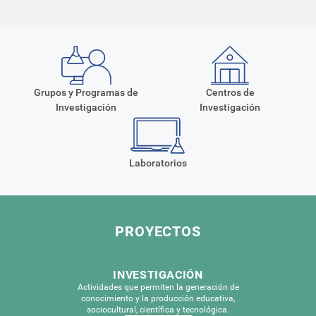
Grupos y Programas de
Centros de
Investigación
Investigación
Laboratorios
PROYECTOS
INVESTIGACIÓN
Acción
Actividades que permiten la generación de
relacionada
conocimiento y la producción educativa,
con
sociocultural, científica y tecnológica.