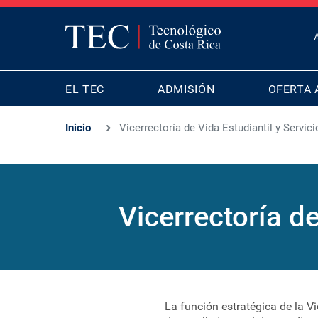
T
B
MAIN
M
EL TEC
ADMISIÓN
OFERTA 
NAVIGATION
Inicio
Vicerrectoría de Vida Estudiantil y Servi
Vicerrectoría d
La función estratégica de la V