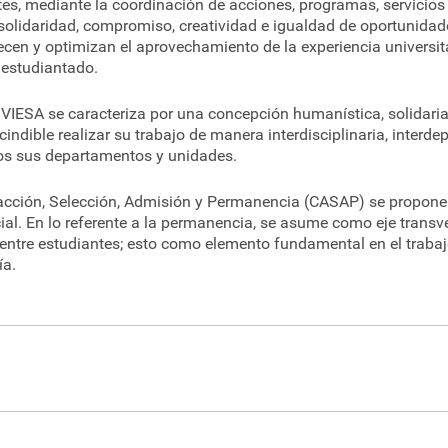
ntes, mediante la coordinación de acciones, programas, servicios 
 solidaridad, compromiso, creatividad e igualdad de oportunidade
cen y optimizan el aprovechamiento de la experiencia universit
 estudiantado.
 VIESA se caracteriza por una concepción humanística, solidaria
ndible realizar su trabajo de manera interdisciplinaria, interde
dos sus departamentos y unidades.
racción, Selección, Admisión y Permanencia (CASAP) se proponen
al. En lo referente a la permanencia, se asume como eje transver
ntre estudiantes; esto como elemento fundamental en el trabajo
ía.
antil y Servicios Académicos promueve la calidad de vida y el des
do los procesos de atracción, selección, admisión, permanencia