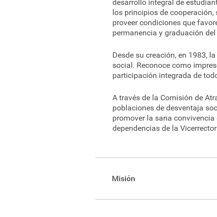
desarrollo integral de estudia
los principios de cooperación,
proveer condiciones que favore
permanencia y graduación del
Desde su creación, en 1983, la
social. Reconoce como impresci
participación integrada de to
A través de la Comisión de At
poblaciones de desventaja soci
promover la sana convivencia e
dependencias de la Vicerrector
Misión
La Vicerrectoría de Vida Estudi
comunidad estudiantil, lideran