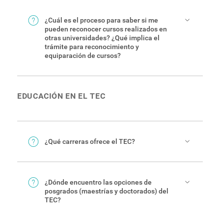
El mismo
sistema
establece medidas de ayuda
para crear el usuario o recuperar su clave.
¿Cuál es el proceso para saber si me
pueden reconocer cursos realizados en
otras universidades? ¿Qué implica el
trámite para reconocimiento y
equiparación de cursos?
En
esta página
está toda la información,
reglamentación y contactos que necesita.
EDUCACIÓN EN EL TEC
¿Qué carreras ofrece el TEC?
En este
enlace
puede ver todas las carreras de
pregrado y grado que ofrece el TEC, además de
su oferta académica en diferentes sedes y
¿Dónde encuentro las opciones de
centros de la universidad.
posgrados (maestrías y doctorados) del
TEC?