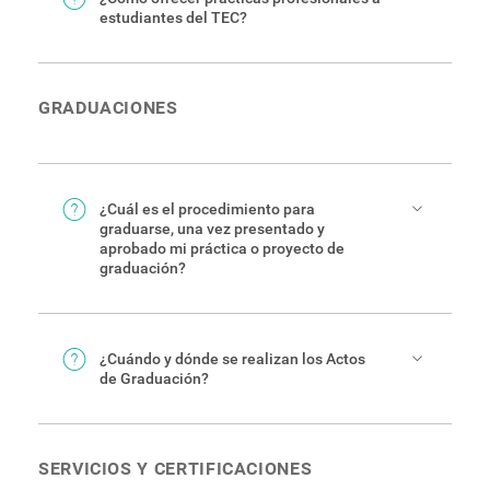
estudiantes del TEC?
Puede remitirse al
Centro de Vinculación
.
También puede contactar a los
coordinadores de
prácticas
.
GRADUACIONES
¿Cuál es el procedimiento para
graduarse, una vez presentado y
aprobado mi práctica o proyecto de
graduación?
En esta página
encontrará toda la información
necesaria del procedimiento, costos y
reglamentación.
¿Cuándo y dónde se realizan los Actos
de Graduación?
En el
Calendario Institucional
encontrará tanto
las fechas de las graduaciones, como los plazos
para realizar los trámites necesarios. Por lo
SERVICIOS Y CERTIFICACIONES
general, las graduaciones se realizan en el
Centro