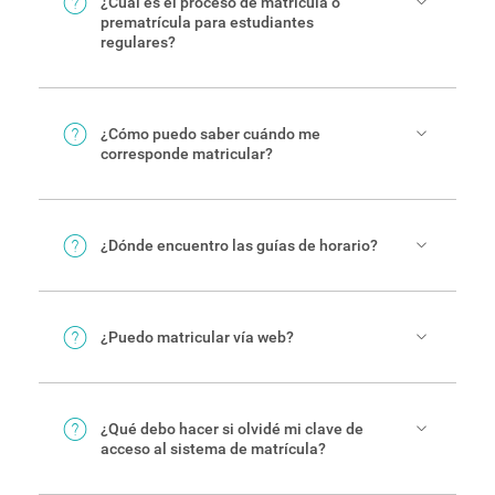
¿Cuál es el proceso de matrícula o
prematrícula para estudiantes
regulares?
En la
página de matrícula
puede realizar los
trámites, así como encontrar más información y
asistencia.
¿Cómo puedo saber cuándo me
corresponde matricular?
Puede consultar la
agenda institucional
.
También, con su usuario, puede revisarlo
directamente en la
página de matrícula
.
¿Dónde encuentro las guías de horario?
En este
enlace
están todas las guías de horarios
del TEC.
¿Puedo matricular vía web?
Sí. En la
página de matrícula
puede crear su
usuario o ingresar con el mismo, si ya lo tiene.
También encontrará asistencia, guías y enlaces
¿Qué debo hacer si olvidé mi clave de
de mucha ayuda.
acceso al sistema de matrícula?