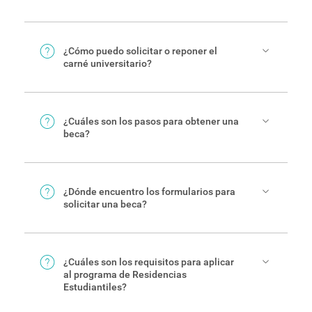
de las Artes
, en el Campus Central del TEC.
¿Cómo puedo solicitar o reponer el
carné universitario?
El trámite se realiza personalmente en el
Departamento de Admisión y Registro
.
¿Cuáles son los pasos para obtener una
beca?
En
esta página
se explica el procedimiento para
solicitar una beca en el TEC.
¿Dónde encuentro los formularios para
solicitar una beca?
En el
Departamento de Trabajo Socia
l
y Salud
puede hallar los formularios de becas.
¿Cuáles son los requisitos para aplicar
al programa de Residencias
Estudiantiles?