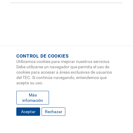
A través del siguiente enlace están disponibles
los contactos de los coordinadores de práctica
por cada carrera quienes publicarán las
ofertas
disponibles
.
CONTROL DE COOKIES
Utilizamos cookies para mejorar nuestros servicios.
Debe utilizarse un navegador que permita el uso de
cookies para accesar a áreas exclusivas de usuarios
del TEC. Si continúa navegando, entendemos que
acepta su uso.
Más
infomación
FOOTER
Aceptar
Rechazar
MAPA DEL SITIO
DIRECTORIO
SEDES
EMPLEO
MENU
CONTÁCTENOS