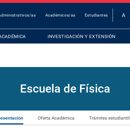
OP
Administrativos/as
Académicos/as
Estudiantes
AR
ENU
ACADÉMICA
INVESTIGACIÓN Y EXTENSIÓN
Escuela de Física
resentación
Oferta Académica
Trámites estudianti