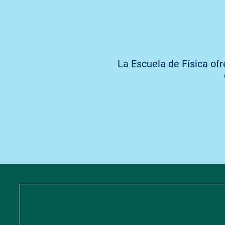
Capacitación del capital h
Transparencia y rendición d
Compromiso social.
Visión humanista.
La Escuela de Física ofr
Ética profesional.
Responsabilidad ambiental
Respeto de las diferencias
Actitud crítica y capacidad a
Bienestar laboral.