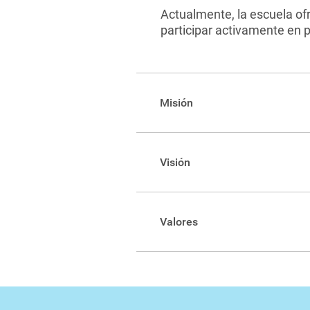
Actualmente, la escuela of
participar activamente en p
Misión
La Escuela de Física del Tecno
la Física y sus aplicaciones, d
Visión
La Escuela de Física del Tecno
aplicación y transmisión del c
Valores
física y sus aplicaciones, aco
Trabajo en equipo.
Calidad académica.
Trabajo interdisciplinario.