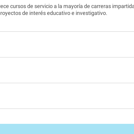
rece cursos de servicio a la mayoría de carreras imparti
royectos de interés educativo e investigativo.
lógico de Costa Rica se dedica a la investigación, la docencia 
irigidos al desarrollo humano, social y económico de la sociedad
lógico de Costa Rica tendrá una participación activa y decisiva 
onocimiento en su campo y será la principal referencia en Costa 
rde con el compromiso institucional de responsabilidad humana, 