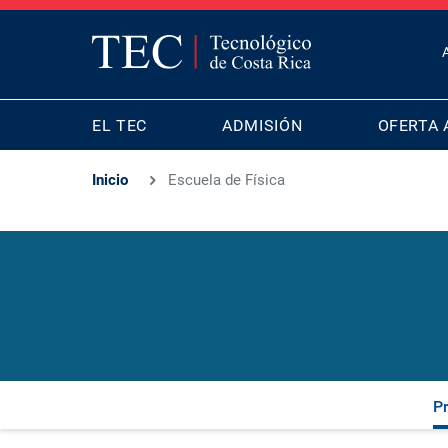
T
B
MAIN
M
EL TEC
ADMISIÓN
OFERTA 
NAVIGATION
Inicio
Escuela de Física
P