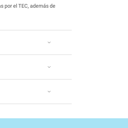
das por el TEC, además de
y la extensión en los campos de
 costarricense.
en la generación, creación,
Rica para el desarrollo de la
social y ambiental.