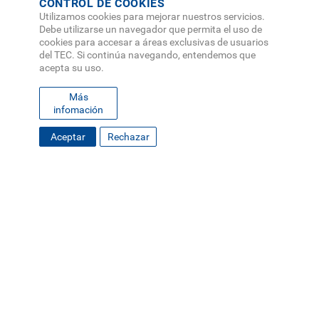
CONTROL DE COOKIES
Utilizamos cookies para mejorar nuestros servicios.
Debe utilizarse un navegador que permita el uso de
cookies para accesar a áreas exclusivas de usuarios
del TEC. Si continúa navegando, entendemos que
acepta su uso.
Más
infomación
Aceptar
Rechazar
FOOTER
MAPA DEL SITIO
DIRECTORIO
SEDES
EMPLEO
MENU
CONTÁCTENOS
Políticas de Privacidad
|
Accesibilidad
|
Administrador
|
Soporte Web
Teléfono: (506) 2552-5333 /
Teléfono de emergencia
SOCIAL
MENU
© Tecnológico de Costa Rica, Costa Rica 2026