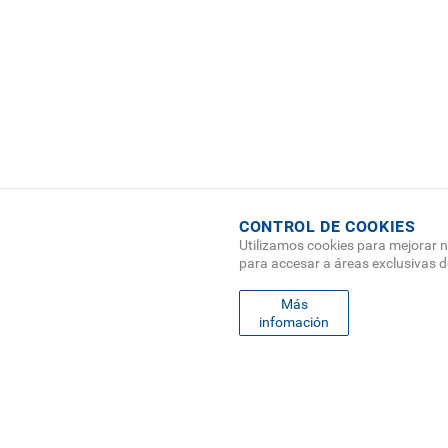
CONTROL DE COOKIES
Utilizamos cookies para mejorar n
para accesar a áreas exclusivas 
FO
Más
MAPA
infomación
ME