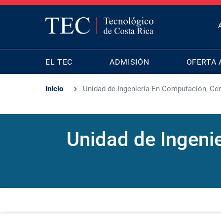
T
B
MAIN
M
EL TEC
ADMISIÓN
OFERTA 
NAVIGATION
Inicio
Unidad de Ingeniería En Computación, C
Unidad de Ingeni