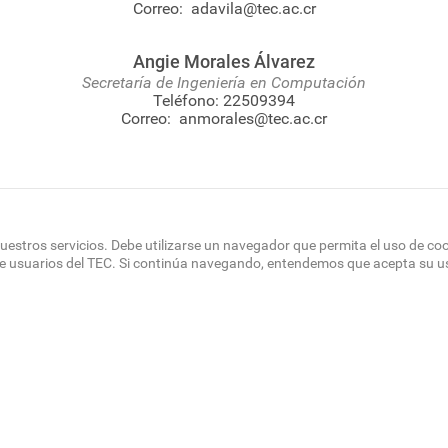
Correo:
adavila@tec.ac.cr
Angie Morales Álvarez
Secretaría de Ingeniería en Computación
Teléfono:
22509394
Correo:
anmorales@tec.ac.cr
uestros servicios. Debe utilizarse un navegador que permita el uso de co
de usuarios del TEC. Si continúa navegando, entendemos que acepta su u
OTER
 DEL SITIO
DIRECTORIO
SEDES
EMPLEO
CONTÁCT
NU
Políticas de Privacidad
|
Accesibilidad
|
Administrador
|
Soporte Web
Teléfono: (506) 2552-5333 /
Teléfono de emergencia
© Tecnológico de Costa Rica, Costa Rica 2026