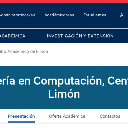
OP
Administrativos/as
Académicos/as
Estudiantes
AR
ENU
ACADÉMICA
INVESTIGACIÓN Y EXTENSIÓN
entro Académico de Limón
ería en Computación, Ce
Limón
Presentación
Oferta Académica
Contactos