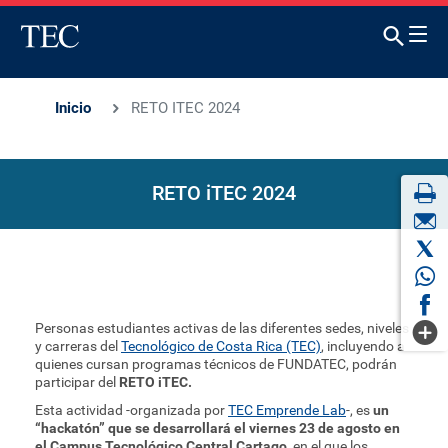
Inicio
RETO ITEC 2024
RETO iTEC 2024
Personas estudiantes activas de las diferentes sedes, niveles
y carreras del
Tecnológico de Costa Rica (TEC)
, incluyendo a
quienes cursan programas técnicos de FUNDATEC, podrán
participar del
RETO iTEC.
Esta actividad -organizada por
TEC Emprende Lab
-, es
un
“hackatón” que se desarrollará el viernes 23 de agosto en
el Campus Tecnológico Central Cartago,
en el que los