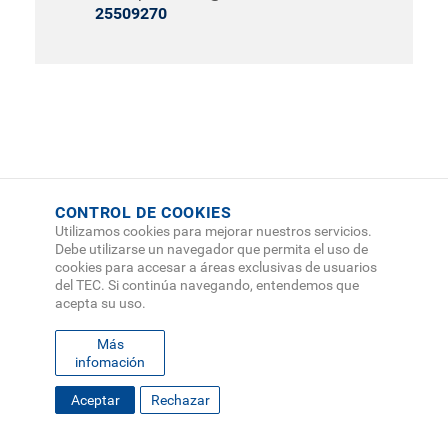
25509270
CONTROL DE COOKIES
Utilizamos cookies para mejorar nuestros servicios.
Debe utilizarse un navegador que permita el uso de
cookies para accesar a áreas exclusivas de usuarios
del TEC. Si continúa navegando, entendemos que
acepta su uso.
Más
infomación
FOOTER
Aceptar
Rechazar
MAPA DEL SITIO
DIRECTORIO
SEDES
EMPLEO
MENU
CONTÁCTENOS