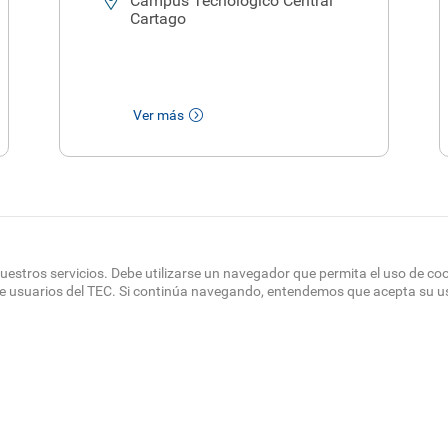
Campus Tecnológico Central
Cartago
Ver más
Mostrar más
uestros servicios. Debe utilizarse un navegador que permita el uso de co
de usuarios del TEC. Si continúa navegando, entendemos que acepta su u
OTER
 DEL SITIO
DIRECTORIO
SEDES
EMPLEO
CONTÁCT
NU
Políticas de Privacidad
|
Accesibilidad
|
Administrador
|
Soporte Web
Teléfono: (506) 2552-5333 /
Teléfono de emergencia