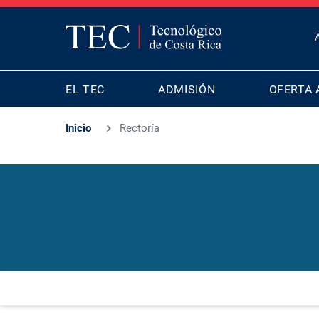
T
B
MAIN
M
EL TEC
ADMISIÓN
OFERTA 
NAVIGATION
Inicio
Rectoría