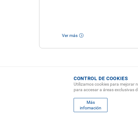
Ver más
CONTROL DE COOKIES
Utilizamos cookies para mejorar n
para accesar a áreas exclusivas 
Más
infomación
FO
MAPA
ME