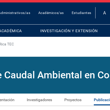
OP
Administrativos/as
Académicos/as
Estudiantes
AR
ENU
ACADÉMICA
INVESTIGACIÓN Y EXTENSIÓN
Rica TEC
 Caudal Ambiental en Co
entación
Investigadores
Proyectos
Publicac