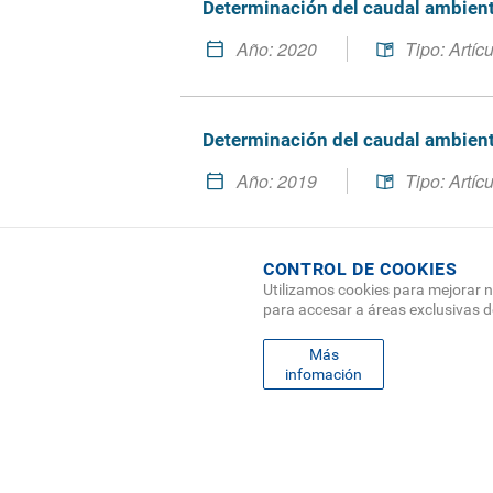
Determinación del caudal ambient
Año:
2020
Tipo:
Artíc
Citación:
Chavarría-Pizarro, L., Guzmán-Arias, I., Q
Determinación del caudal ambiental
para río Pejibaye mediante la implementaci
Repositorio TEC.
https://repositoriotec.t
Año:
2019
Tipo:
Artíc
Ver publicación
Citación:
Guzmán-Arias, I; Watson, F; Villagran-Mendo
CONTROL DE COOKIES
32-4. Octubre-Diciembre 2019. Pág 18-27.
Utilizamos cookies para mejorar n
para accesar a áreas exclusivas 
Ver publicación
Más
infomación
FO
MAPA
ME