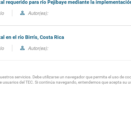
al requerido para río Pejibaye mediante la implementaci
ulo
Autor(es):
uesada-Alvarado, F., & Watson-Hernández, F.. (2020). Determinación del c
 en el río Birrís, Costa Rica
ón de una metodología de cálculo hidrobiológica, considerando variables
ec.ac.cr/handle/2238/11562
ulo
Autor(es):
za, K. Determinación del caudal ambiental en el río Birrís, Costa Rica. T
uestros servicios. Debe utilizarse un navegador que permita el uso de co
de usuarios del TEC. Si continúa navegando, entendemos que acepta su u
OTER
 DEL SITIO
DIRECTORIO
SEDES
EMPLEO
CONTÁCT
NU
Políticas de Privacidad
|
Accesibilidad
|
Administrador
|
Soporte Web
Teléfono: (506) 2552-5333 /
Teléfono de emergencia