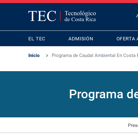
T
B
MAIN
M
EL TEC
ADMISIÓN
OFERTA 
NAVIGATION
Inicio
Programa de Caudal Ambiental En Costa 
Programa de
Pres