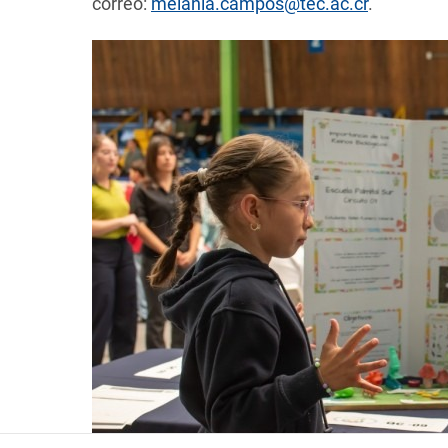
correo:
melania.campos@tec.ac.cr
.