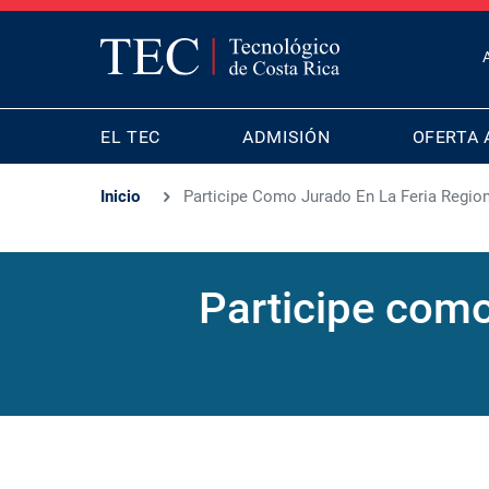
T
B
MAIN
M
EL TEC
ADMISIÓN
OFERTA 
NAVIGATION
Inicio
Participe Como Jurado En La Feria Region
Participe como