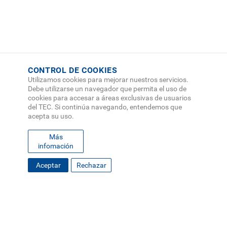
CONTROL DE COOKIES
Utilizamos cookies para mejorar nuestros servicios.
Debe utilizarse un navegador que permita el uso de
cookies para accesar a áreas exclusivas de usuarios
del TEC. Si continúa navegando, entendemos que
acepta su uso.
Más
infomación
FOOTER
Aceptar
Rechazar
MAPA DEL SITIO
DIRECTORIO
SEDES
EMPLEO
MENU
CONTÁCTENOS
Políticas de Privacidad
|
Accesibilidad
|
Administrador
|
Soporte Web
Teléfono: (506) 2552-5333 /
Teléfono de emergencia