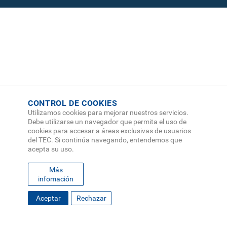
CONTROL DE COOKIES
Utilizamos cookies para mejorar nuestros servicios.
Debe utilizarse un navegador que permita el uso de
cookies para accesar a áreas exclusivas de usuarios
del TEC. Si continúa navegando, entendemos que
acepta su uso.
Más
infomación
FOOTER
Aceptar
Rechazar
MAPA DEL SITIO
DIRECTORIO
SEDES
EMPLEO
MENU
CONTÁCTENOS