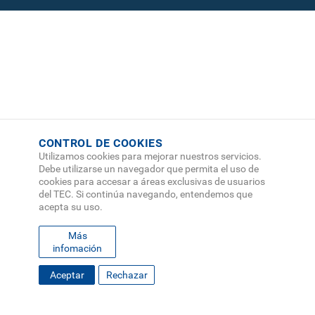
CONTROL DE COOKIES
Utilizamos cookies para mejorar nuestros servicios.
Debe utilizarse un navegador que permita el uso de
cookies para accesar a áreas exclusivas de usuarios
del TEC. Si continúa navegando, entendemos que
acepta su uso.
Más
infomación
FOOTER
Aceptar
Rechazar
MAPA DEL SITIO
DIRECTORIO
SEDES
EMPLEO
MENU
CONTÁCTENOS