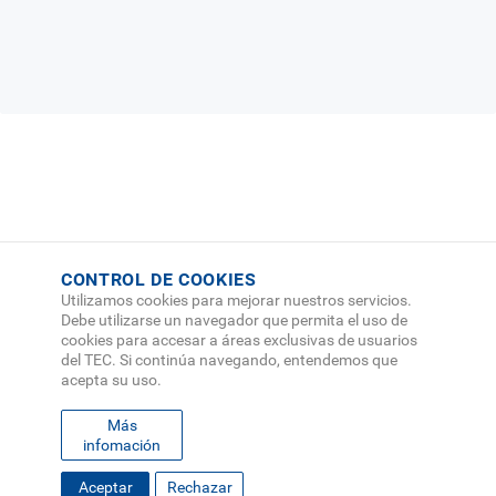
CONTROL DE COOKIES
Utilizamos cookies para mejorar nuestros servicios.
Debe utilizarse un navegador que permita el uso de
cookies para accesar a áreas exclusivas de usuarios
del TEC. Si continúa navegando, entendemos que
acepta su uso.
Más
infomación
FOOTER
Desplace hacia abajo
Aceptar
Rechazar
MAPA DEL SITIO
DIRECTORIO
SEDES
EMPLEO