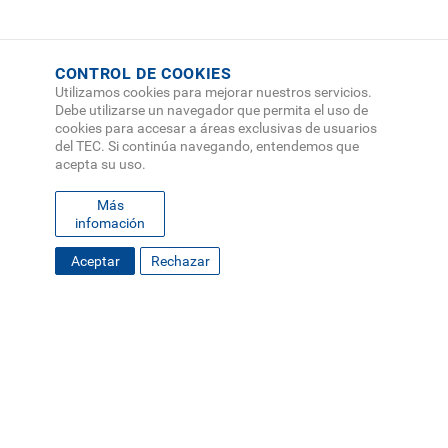
CONTROL DE COOKIES
Utilizamos cookies para mejorar nuestros servicios.
Debe utilizarse un navegador que permita el uso de
cookies para accesar a áreas exclusivas de usuarios
del TEC. Si continúa navegando, entendemos que
acepta su uso.
Más
infomación
Aceptar
Rechazar
FOOTER
MAPA DEL SITIO
DIRECTORIO
SEDES
EMPLEO
MENU
CONTÁCTENOS
Políticas de Privacidad
|
Accesibilidad
|
Administrador
|
Soporte Web
Teléfono: (506) 2552-5333 /
Teléfono de emergencia
SOCIAL