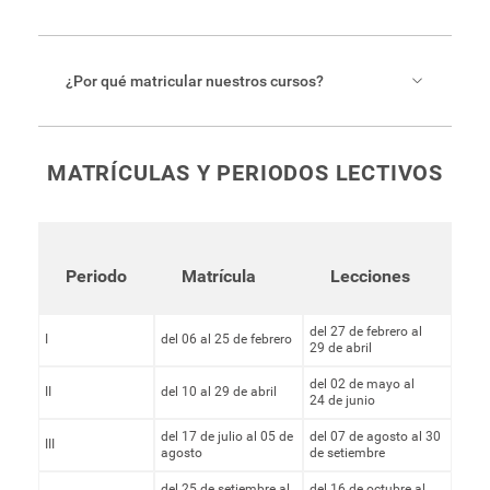
¿Por qué matricular nuestros cursos?
Con
más de 20 años de experienci
a nuestro
MATRÍCULAS Y PERIODOS LECTIVOS
compromiso siempre ha sido con la excelencia, la
calidad y la inclusión, además de la accesibilidad
económica para todos los públicos con costos de
inversión muy bajos.
Periodo
Matrícula
Lecciones
Nuestra
variada y atractiva lista de cursos
,
distribuidos en diferentes las franjas horarias a lo
del 27 de febrero al
I
del 06 al 25 de febrero
29 de abril
largo de la semana, le permitirán compaginarlos
del 02 de mayo al
con su trabajo o estudio.
II
del 10 al 29 de abril
24 de junio
Al invertir en nuestro programa nos permite
del 17 de julio al 05 de
del 07 de agosto al 30
III
continuar desarrollando diferentes proyectos de
agosto
de setiembre
investigación cultural-artística
, ademas de la
del 25 de setiembre al
del 16 de octubre al