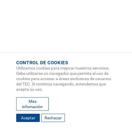
CONTROL DE COOKIES
Utilizamos cookies para mejorar nuestros servicios.
Debe utilizarse un navegador que permita el uso de
cookies para accesar a áreas exclusivas de usuarios
del TEC. Si continúa navegando, entendemos que
acepta su uso.
Más
infomación
FOOTER
Aceptar
Rechazar
MAPA DEL SITIO
DIRECTORIO
SEDES
EMPLEO
MENU
CONTÁCTENOS