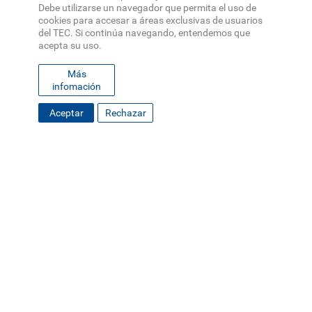
Debe utilizarse un navegador que permita el uso de
cookies para accesar a áreas exclusivas de usuarios
del TEC. Si continúa navegando, entendemos que
acepta su uso.
Más
infomación
21 de Mayo 2026
TEC lleva a Brasil la innovadora plataforma que
Aceptar
Rechazar
crea y valida lenguas de señas
Proyección Universitaria
Vida Estudiantil
Mostrar más