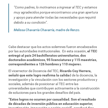
“Como padres, lo motivamos a ingresar al TEC y estamos
muy agradecidos porque encontramos una gran apertura
y apoyo para atender todas las necesidades que requirió
debido a su condición”.
Melissa Chavarría Chavarría, madre de Renzo.
Cabe destacar que los actos solemnes fueron encabezados
por las autoridades institucionales. En esta ocasión,
el TEC
entregó al país 24 bachilleratos universitarios
,
dos
doctorados académicos, 95 licenciaturas y 115 maestrías,
correspondientes a 126 hombres y 110 mujere
s.
El vicerrector de Docencia del TEC,
Ricardo Coy Herrera,
señaló que este logro reafirma la calida
d de la docencia, la
investigación y la vinculación con los sectores productivos y
sociales, además de posicionar al TEC entre las
universidades que contribuyen activamente a la construcción
de soluciones para los grandes desafíos del país.
“Estos logros no ocurren por casualidad. Son el resultado
de décadas de inversión pública en educación superior,
investigación, innovación y acción social”, concluyó Coy