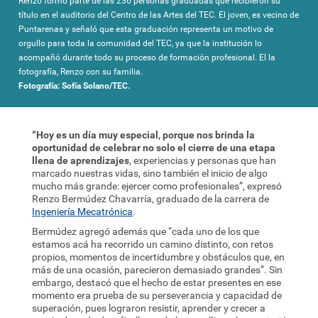
Renzo formó parte de las 236 personas graduadas que recibieron su
título en el auditorio del Centro de las Artes del TEC. El joven, es vecino de
Puntarenas y señaló que esta graduación representa un motivo de
orgullo para toda la comunidad del TEC, ya que la institución lo
acompañó durante todo su proceso de formación profesional. El la
fotografía, Renzo con su familia.
Fotografía: Sofía Solano/TEC.
“Hoy es un día muy especial, porque nos brinda la
oportunidad de celebrar no solo el cierre de una etapa
llena de aprendizajes
, experiencias y personas que han
marcado nuestras vidas, sino también el inicio de algo
mucho más grande: ejercer como profesionales”, expresó
Renzo Bermúdez Chavarría, graduado de la carrera de
Ingeniería Mecatrónica
.
Bermúdez agregó además que “cada uno de los que
estamos acá ha recorrido un camino distinto, con retos
propios, momentos de incertidumbre y obstáculos que, en
más de una ocasión, parecieron demasiado grandes”. Sin
embargo, destacó que el hecho de estar presentes en ese
momento era prueba de su perseverancia y capacidad de
superación, pues lograron resistir, aprender y crecer a