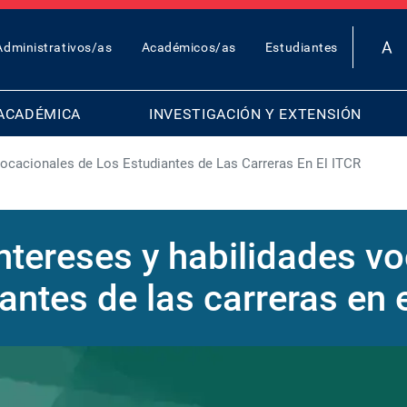
OP
Administrativos/as
Académicos/as
Estudiantes
AR
ENU
ACADÉMICA
INVESTIGACIÓN Y EXTENSIÓN
 Vocacionales de Los Estudiantes de Las Carreras En El ITCR
 intereses y habilidades v
antes de las carreras en 