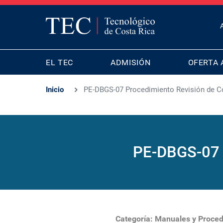
T
B
MAIN
M
EL TEC
ADMISIÓN
OFERTA 
NAVIGATION
Inicio
PE-DBGS-07 Procedimiento Revisión de C
PE-DBGS-07 P
Categoría:
Manuales y Proced