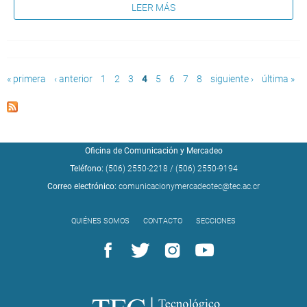
LEER MÁS
Páginas
« primera
‹ anterior
1
2
3
4
5
6
7
8
siguiente ›
última »
Oficina de Comunicación y Mercadeo
Teléfono:
(506) 2550-2218
/
(506) 2550-9194
Correo electrónico:
comunicacionymercadeotec@tec.ac.cr
QUIÉNES SOMOS
CONTACTO
SECCIONES