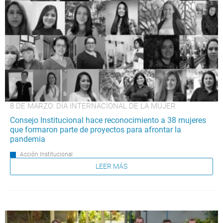
8 DE MARZO: DÍA INTERNACIONAL DE LA MUJER
Consejo Institucional hace reconocimiento a 38 mujeres
que formaron parte de proyectos para afrontar la
pandemia
Acción Institucional
LEER MÁS