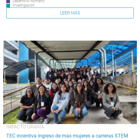
Desarrollo Humano
Investigación
LEER MÁS
IMPACTO URANIA
TEC incentiva ingreso de más mujeres a carreras STEM