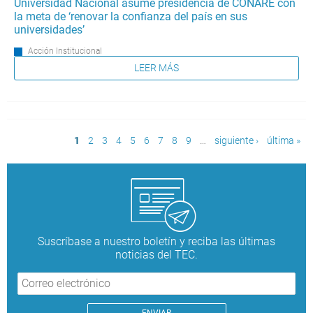
Universidad Nacional asume presidencia de CONARE con
la meta de ‘renovar la confianza del país en sus
universidades’
Acción Institucional
LEER MÁS
Páginas
1
2
3
4
5
6
7
8
9
…
siguiente ›
última »
Suscríbase a nuestro boletín y reciba las últimas
noticias del TEC.