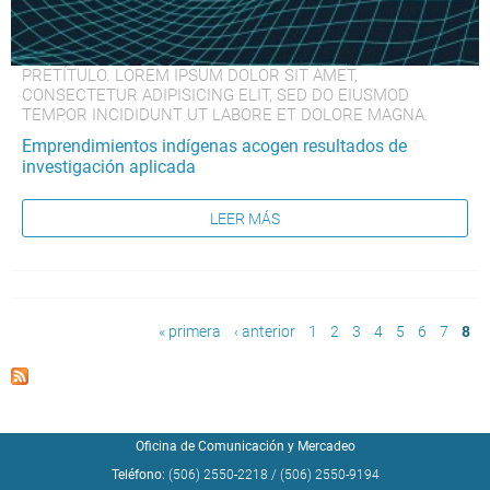
PRETÍTULO. LOREM IPSUM DOLOR SIT AMET,
CONSECTETUR ADIPISICING ELIT, SED DO EIUSMOD
TEMPOR INCIDIDUNT UT LABORE ET DOLORE MAGNA.
Emprendimientos indígenas acogen resultados de
investigación aplicada
LEER MÁS
Páginas
« primera
‹ anterior
1
2
3
4
5
6
7
8
Oficina de Comunicación y Mercadeo
Teléfono:
(506) 2550-2218
/
(506) 2550-9194