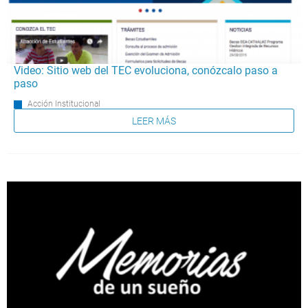
Video: Sitio web del TEC evoluciona, conózcalo paso a
paso
Acción Institucional
LEER MÁS