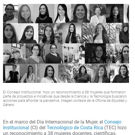
El Consejo Institucional hizo un reconocimiento a 38 mujeres que formaron
parte de proyectos e iniciativas que desde la Ciencia y la Tecnología buscaron
acciones para afrontar la pandemia.
Imagen cortesía de la Oficina de Equidad y
Género.
En el marco del Día Internacional de la Mujer, el
Consejo
Institucional
(CI) del
Tecnológico de Costa Rica
(TEC) hizo
un reconocimiento a 38 mujeres docentes, científicas,