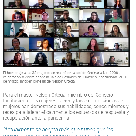
El homenaje a las 38 mujeres se realizó en la sesión Ordinaria No. 3208 ,
celebrada vía Zoom desde la Sala de Sesiones del Consejo Institucional, el 10
de marzo. Imagen cortesía de Nelson Ortega.
Para el máster Nelson Ortega, miembro del Consejo
Institucional, las mujeres líderes y las organizaciones de
mujeres han demostrado sus habilidades, conocimientos y
redes para liderar eficazmente los esfuerzos de respuesta y
recuperación ante la pandemia.
“Actualmente se acepta más que nunca que las
mujeres aportan experiencias, perspectivas y