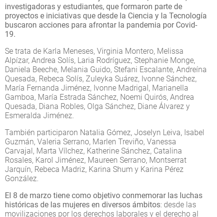
investigadoras y estudiantes, que formaron parte de
proyectos e iniciativas que desde la Ciencia y la Tecnología
buscaron acciones para afrontar la pandemia por Covid-
19.
Se trata de Karla Meneses, Virginia Montero, Melissa
Alpízar, Andrea Solís, Laria Rodríguez, Stephanie Monge,
Daniela Beeche, Melania Guido, Stefani Escalante, Andreína
Quesada, Rebeca Solís, Zuleyka Suárez, Ivonne Sánchez,
María Fernanda Jiménez, Ivonne Madrigal, Marianella
Gamboa, María Estrada Sánchez, Noemi Quirós, Andrea
Quesada, Diana Robles, Olga Sánchez, Diane Álvarez y
Esmeralda Jiménez.
También participaron Natalia Gómez, Joselyn Leiva, Isabel
Guzmán, Valeria Serrano, Marlen Treviño, Vanessa
Carvajal, Marta Vílchez, Katherine Sánchez, Catalina
Rosales, Karol Jiménez, Maureen Serrano, Montserrat
Jarquín, Rebeca Madriz, Karina Shum y Karina Pérez
González.
El 8 de marzo tiene como objetivo conmemorar las luchas
históricas de las mujeres en diversos ámbitos
: desde las
movilizaciones por los derechos laborales y el derecho al