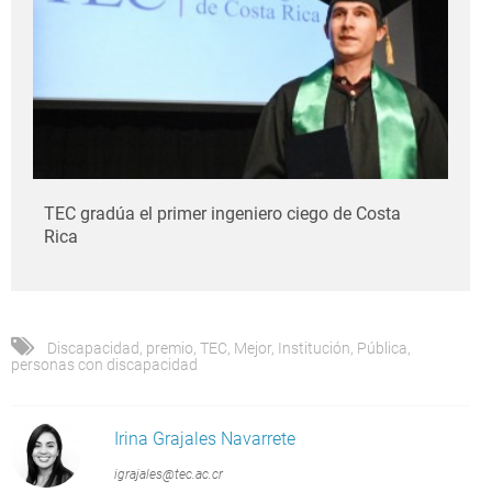
TEC gradúa el primer ingeniero ciego de Costa
Rica
Discapacidad
,
premio
,
TEC
,
Mejor
,
Institución
,
Pública
,
personas con discapacidad
Irina Grajales Navarrete
igrajales@tec.ac.cr