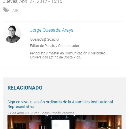
Jueves, Abril 27, 2017 - 15:15
AIR
Jorge Quesada Araya
jquesada@tec.ac.cr
Editor de Pensis y Comunicador
Periodista y máster en Comunicación y Mercadeo,
Universidad Latina de Costa Rica.
RELACIONADO
Siga en vivo la sesión ordinaria de la Asamblea Institucional
Representativa
21 de Abril 2017 Por:
Johan Umaña Venegas