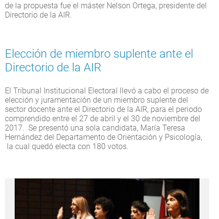
de la propuesta fue el máster Nelson Ortega, presidente del
Directorio de la AIR.
Elección de miembro suplente ante el
Directorio de la AIR
El Tribunal Institucional Electoral llevó a cabo el proceso de
elección y juramentación de un miembro suplente del
sector docente ante el Directorio de la AIR, para el periodo
comprendido entre el 27 de abril y el 30 de noviembre del
2017. Se presentó una sola candidata, María Teresa
Hernández del Departamento de Orientación y Psicología,
la cual quedó electa con 180 votos.