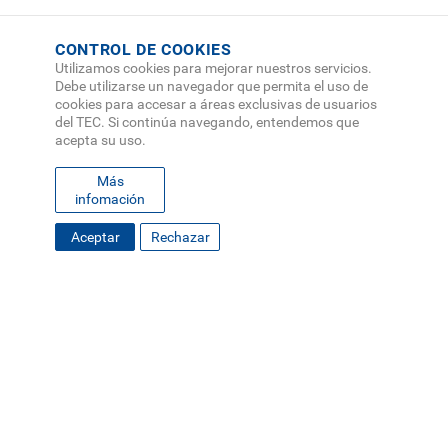
CONTROL DE COOKIES
Utilizamos cookies para mejorar nuestros servicios.
Debe utilizarse un navegador que permita el uso de
cookies para accesar a áreas exclusivas de usuarios
del TEC. Si continúa navegando, entendemos que
acepta su uso.
Más
infomación
Aceptar
Rechazar
FOOTER
MAPA DEL SITIO
DIRECTORIO
SEDES
EMPLEO
MENU
CONTÁCTENOS
Políticas de Privacidad
|
Accesibilidad
|
Administrador
|
Soporte Web
Teléfono: (506) 2552-5333 /
Teléfono de emergencia
SOCIAL