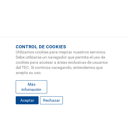
CONTROL DE COOKIES
Utilizamos cookies para mejorar nuestros servicios.
Debe utilizarse un navegador que permita el uso de
cookies para accesar a áreas exclusivas de usuarios
del TEC. Si continúa navegando, entendemos que
acepta su uso.
Más
infomación
FOOTER
Aceptar
Rechazar
MAPA DEL SITIO
DIRECTORIO
SEDES
EMPLEO
MENU
CONTÁCTENOS
Políticas de Privacidad
|
Accesibilidad
|
Administrador
|
Soporte Web