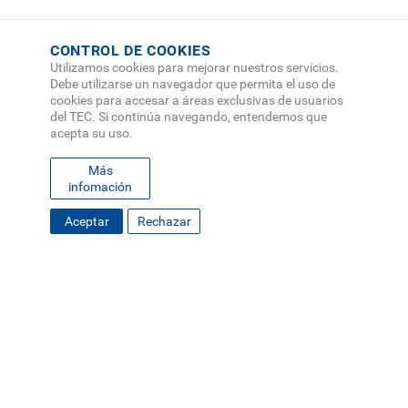
CONTROL DE COOKIES
Utilizamos cookies para mejorar nuestros servicios.
Debe utilizarse un navegador que permita el uso de
cookies para accesar a áreas exclusivas de usuarios
del TEC. Si continúa navegando, entendemos que
acepta su uso.
Más
infomación
FOOTER
Aceptar
Rechazar
MAPA DEL SITIO
DIRECTORIO
SEDES
EMPLEO
MENU
CONTÁCTENOS
Políticas de Privacidad
|
Accesibilidad
|
Administrador
|
Soporte Web
Teléfono: (506) 2552-5333 /
Teléfono de emergencia
SOCIAL
MENU
© Tecnológico de Costa Rica, Costa Rica 2026