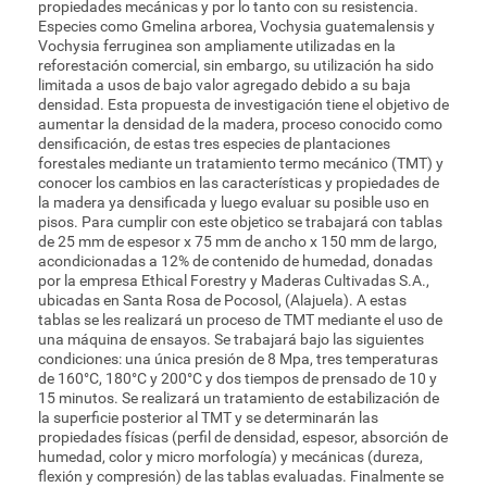
propiedades mecánicas y por lo tanto con su resistencia.
Especies como Gmelina arborea, Vochysia guatemalensis y
Vochysia ferruginea son ampliamente utilizadas en la
reforestación comercial, sin embargo, su utilización ha sido
limitada a usos de bajo valor agregado debido a su baja
densidad. Esta propuesta de investigación tiene el objetivo de
aumentar la densidad de la madera, proceso conocido como
densificación, de estas tres especies de plantaciones
forestales mediante un tratamiento termo mecánico (TMT) y
conocer los cambios en las características y propiedades de
la madera ya densificada y luego evaluar su posible uso en
pisos. Para cumplir con este objetico se trabajará con tablas
de 25 mm de espesor x 75 mm de ancho x 150 mm de largo,
acondicionadas a 12% de contenido de humedad, donadas
por la empresa Ethical Forestry y Maderas Cultivadas S.A.,
ubicadas en Santa Rosa de Pocosol, (Alajuela). A estas
tablas se les realizará un proceso de TMT mediante el uso de
una máquina de ensayos. Se trabajará bajo las siguientes
condiciones: una única presión de 8 Mpa, tres temperaturas
de 160°C, 180°C y 200°C y dos tiempos de prensado de 10 y
15 minutos. Se realizará un tratamiento de estabilización de
la superficie posterior al TMT y se determinarán las
propiedades físicas (perfil de densidad, espesor, absorción de
humedad, color y micro morfología) y mecánicas (dureza,
flexión y compresión) de las tablas evaluadas. Finalmente se