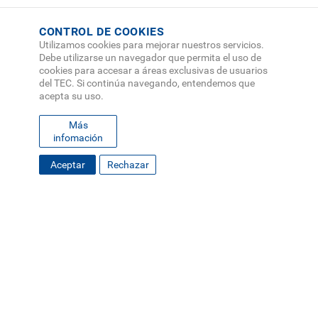
CONTROL DE COOKIES
Utilizamos cookies para mejorar nuestros servicios.
Debe utilizarse un navegador que permita el uso de
cookies para accesar a áreas exclusivas de usuarios
del TEC. Si continúa navegando, entendemos que
acepta su uso.
Más
infomación
Aceptar
Rechazar
FOOTER
MAPA DEL SITIO
DIRECTORIO
SEDES
EMPLEO
MENU
CONTÁCTENOS
Políticas de Privacidad
|
Accesibilidad
|
Administrador
|
Soporte Web
Teléfono: (506) 2552-5333 /
Teléfono de emergencia
SOCIAL
MENU