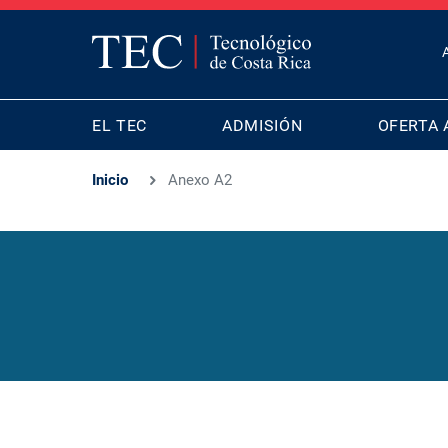
T
B
MAIN
M
EL TEC
ADMISIÓN
OFERTA 
NAVIGATION
Inicio
Anexo A2