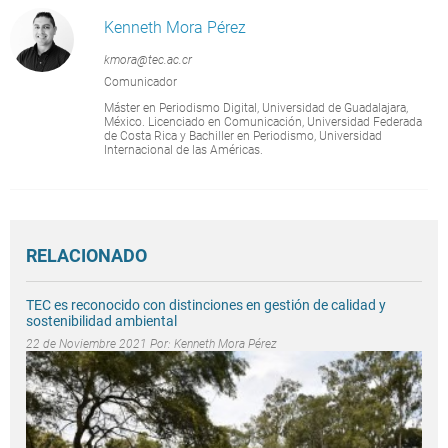
Kenneth Mora Pérez
kmora@tec.ac.cr
Comunicador
Máster en Periodismo Digital, Universidad de Guadalajara,
México. Licenciado en Comunicación, Universidad Federada
de Costa Rica y Bachiller en Periodismo, Universidad
Internacional de las Américas.
RELACIONADO
TEC es reconocido con distinciones en gestión de calidad y
sostenibilidad ambiental
22 de Noviembre 2021 Por:
Kenneth Mora Pérez