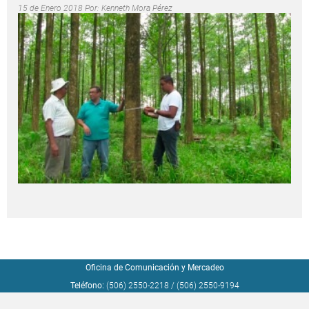
15 de Enero 2018 Por:
Kenneth Mora Pérez
Oficina de Comunicación y Mercadeo
Teléfono:
(506) 2550-2218
/
(506) 2550-9194
Correo electrónico:
comunicacionymercadeotec@tec.ac.cr