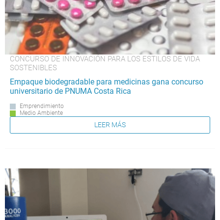
CONCURSO DE INNOVACIÓN PARA LOS ESTILOS DE VIDA
SOSTENIBLES
Empaque biodegradable para medicinas gana concurso
universitario de PNUMA Costa Rica
Emprendimiento
Medio Ambiente
LEER MÁS