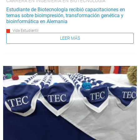
CARRERA EN INGENIERÍA EN BIOTECNOLOGÍA
Estudiante de Biotecnología recibió capacitaciones en
temas sobre bioimpresión, transformación genética y
bioinformática en Alemania
Vida Estudiantil
LEER MÁS