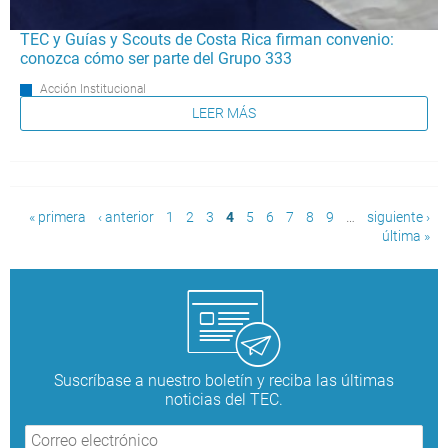
TEC y Guías y Scouts de Costa Rica firman convenio:
conozca cómo ser parte del Grupo 333
Acción Institucional
LEER MÁS
Páginas
« primera
‹ anterior
1
2
3
4
5
6
7
8
9
…
siguiente ›
última »
Suscríbase a nuestro boletín y reciba las últimas
noticias del TEC.