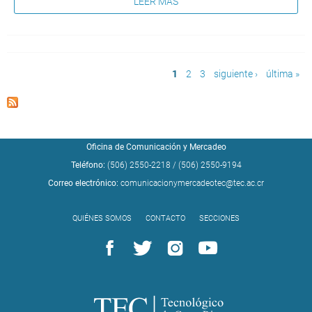
LEER MÁS
Páginas
1
2
3
siguiente ›
última »
Oficina de Comunicación y Mercadeo
Teléfono:
(506) 2550-2218
/
(506) 2550-9194
Correo electrónico:
comunicacionymercadeotec@tec.ac.cr
QUIÉNES SOMOS
CONTACTO
SECCIONES