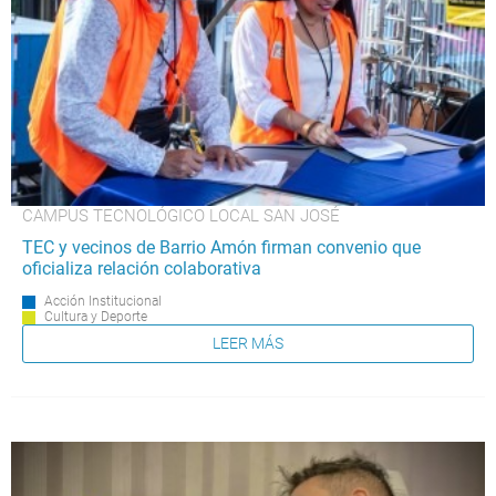
CAMPUS TECNOLÓGICO LOCAL SAN JOSÉ
TEC y vecinos de Barrio Amón firman convenio que
oficializa relación colaborativa
Acción Institucional
Cultura y Deporte
LEER MÁS