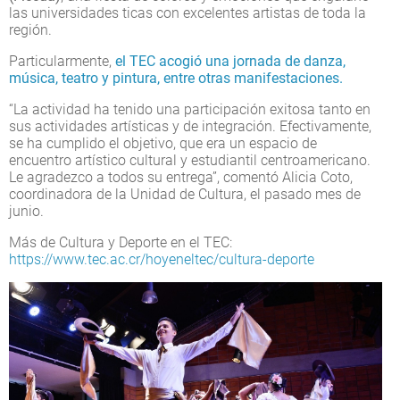
las universidades ticas con excelentes artistas de toda la
región.
Particularmente,
el TEC acogió una jornada de danza,
música, teatro y pintura, entre otras manifestaciones.
“La actividad ha tenido una participación exitosa tanto en
sus actividades artísticas y de integración. Efectivamente,
se ha cumplido el objetivo, que era un espacio de
encuentro artístico cultural y estudiantil centroamericano.
Le agradezco a todos su entrega”, comentó Alicia Coto,
coordinadora de la Unidad de Cultura, el pasado mes de
junio.
Más de Cultura y Deporte en el TEC:
https://www.tec.ac.cr/hoyeneltec/cultura-deporte