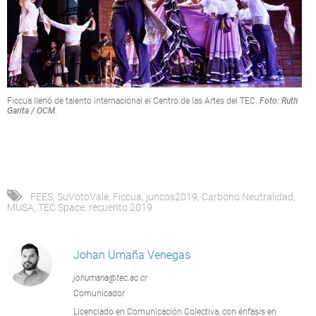
Ficcua llenó de talento internacional el Centro de las Artes del TEC.
Foto: Ruth
Garita / OCM.
FEES
,
SuVotoVale; Ficcua
,
juncos2019
,
Carbono Neutralidad
,
MUSA
,
TEC Space
,
recuento 2019
Johan Umaña Venegas
johumana@tec.ac.cr
Comunicador
Licenciado en Comunicación Colectiva, con énfasis en