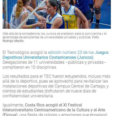
Más allá de la competencia, los Juncos se prestaron para la convivencia y el
aprendizaje de estudiantes de universidades privadas y públicas.
Foto:
Rodrigo Murillo.
El Tecnológico acogió la
edición número 23 de los
Juegos
Deportivos Universitarios Costarricenses (Juncos)
.
Delegaciones de 11 universidades –públicas y privadas–
compitieron en 10 disciplinas.
Los resultados para el TEC fueron estupendos, incluso más
allá de lo deportivo, pues se aprovechó para revitalizar las
instalaciones deportivas del Campus Central de Cartago, y
cientos de estudiantes disfrutaron de nueve días de
confraternidad universitaria.
Igualmente,
Costa Rica acogió el XI Festival
Interuniversitario Centroamericano de la Cultura y el Arte
(Ficcua)
, una fiesta de colores y emociones que engalanó