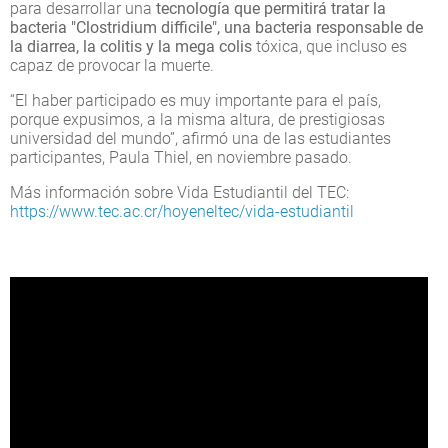
para desarrollar una
tecnología que permitirá tratar la
bacteria "Clostridium difficile", una bacteria responsable de
la diarrea, la colitis y la mega colis
tóxica, que incluso es
capaz de provocar la muerte.
“El haber participado es muy importante para el país,
porque expusimos, a la misma altura, de prestigiosas
universidad del mundo”, afirmó una de las estudiantes
participantes, Paula Thiel, en noviembre pasado.
Más información sobre Vida Estudiantil del TEC:
https://www.tec.ac.cr/hoyeneltec/vida-estudiantil