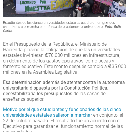
Estudiantes de las cianco universidades estatales acudieron en grandes
cantidades a la marcha en defensa de la autonomía universitaria.
Foto: Ruth
Garita.
En el Presupuesto de la República, el Ministerio de
Hacienda plasmó la obligación de que las universidades
estatales invirtieran ₡70.000 millones en infraestructura,
en detrimento de los gastos operativos, como becas y
fomento educativo. Este monto después cambió a ₡35.000
millones en la Asamblea Legislativa.
Esa determinación además de atentar contra la autonomía
universitaria dispuesta por la Constitución Política,
desestabilizaría los presupuestos
de las casas de
enseñanza superior.
Motivo por el que estudiantes y funcionarios de las cinco
universidades estatales salieron a marchar
en conjunto, el
22 de octubre pasado. El resultado fue un acuerdo con el
Ejecutivo para garantizar el funcionamiento normal de las
universidades.