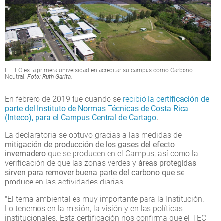
El TEC es la primera universidad en acreditar su campus como Carbono
Neutral.
Foto: Ruth Garita.
En febrero de 2019 fue cuando se
recibió la c
ertificación de
parte del Instituto de Normas Técnicas de Costa Rica
(Inteco), para el Campus Central de Cartago
.
La declaratoria se obtuvo gracias a las medidas de
mitigación de producción de los gases del efecto
invernadero
que se producen en el Campus, así como la
verificación de que las zonas verdes y
áreas protegidas
sirven para remover buena parte del carbono que se
produce
en las actividades diarias.
"El tema ambiental es muy importante para la Institución.
Lo tenemos en la misión, la visión y en las políticas
institucionales. Esta certificación nos confirma que el TEC