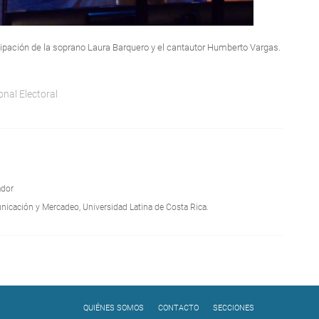
ticipación de la soprano Laura Barquero y el cantautor Humberto Vargas.
onal Electoral
a
ador
nicación y Mercadeo, Universidad Latina de Costa Rica.
QUIÉNES SOMOS
CONTACTO
SECCIONES