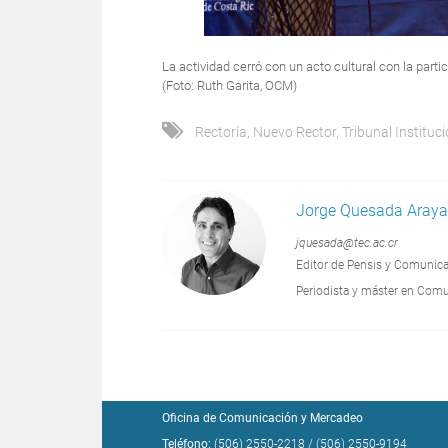
La actividad cerró con un acto cultural con la par
(Foto: Ruth Garita, OCM)
Rectoría
,
Nuevo Rector
,
Tribunal Instituci
Jorge Quesada Aray
jquesada@tec.ac.cr
Editor de Pensis y Comunic
Periodista y máster en Comu
Oficina de Comunicación y Mercadeo
Teléfono:
(506) 2550-2218
/
(506) 2550-9194