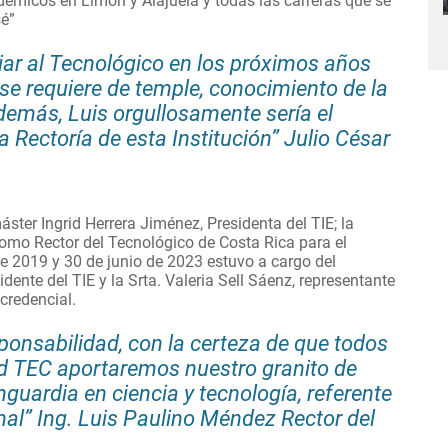
adémicos en Limón y Alajuela
y todas las carreras que se
sé”
iar al Tecnológico en los próximos años
 se requiere de temple, conocimiento de la
 Además, Luis orgullosamente sería el
Rectoría de esta Institución” Julio César
ster Ingrid Herrera Jiménez, Presidenta del TIE; la
como Rector del Tecnológico de Costa Rica para el
de 2019 y 30 de junio de 2023 estuvo a cargo del
dente del TIE y la Srta. Valeria Sell Sáenz, representante
 credencial.
onsabilidad, con la certeza de que todos
 TEC aportaremos nuestro granito de
guardia en ciencia y tecnología, referente
onal” Ing. Luis Paulino Méndez Rector del