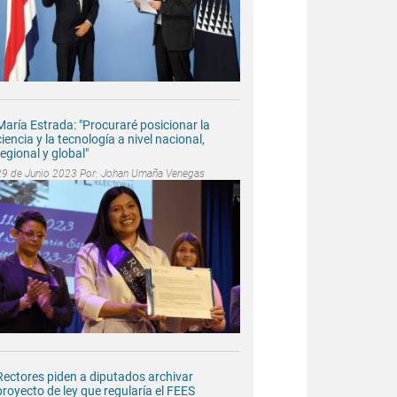
María Estrada: "Procuraré posicionar la
ciencia y la tecnología a nivel nacional,
regional y global"
29 de Junio 2023 Por:
Johan Umaña Venegas
Rectores piden a diputados archivar
proyecto de ley que regularía el FEES