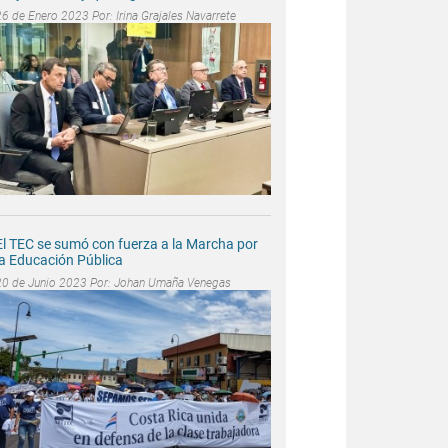
26 de Enero 2023 Por:
Irina Grajales Navarrete
El TEC se sumó con fuerza a la Marcha por
la Educación Pública
20 de Junio 2023 Por:
Johan Umaña Venegas