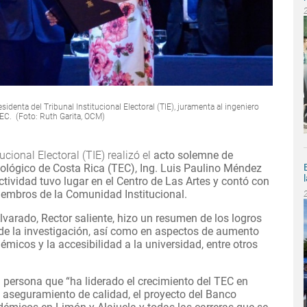
denta del Tribunal Institucional Electoral (TIE), juramenta al ingeniero
EC. (Foto: Ruth Garita, OCM)
ucional Electoral (TIE) realizó el
acto solemne de
nológico de Costa Rica (TEC), Ing. Luis Paulino Méndez
ctividad tuvo lugar en el Centro de Las Artes y contó con
miembros de la Comunidad Institucional.
Alvarado, Rector saliente, hizo un resumen de los logros
de la investigación, así como en aspectos de aumento
émicos y la accesibilidad a la universidad, entre otros
a persona que “
ha liderado el crecimiento del TEC en
e aseguramiento de calidad, el proyecto del Banco