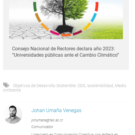
Consejo Nacional de Rectores declara año 2023:
“Universidades públicas ante el Cambio Climático”
Objetivos de Desarrollo Sostenible. ODS
,
sostenibilidad
,
Medio
Ambiente
Johan Umaña Venegas
johumana@tec.ac.cr
Comunicador
Licenciado en Comunicación Colectiva, con énfasis en