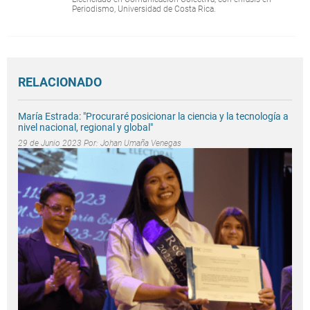
Periodismo, Universidad de Costa Rica.
RELACIONADO
María Estrada: "Procuraré posicionar la ciencia y la tecnología a
nivel nacional, regional y global"
29 de Junio 2023 Por:
Johan Umaña Venegas