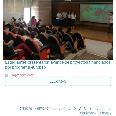
Estudiantes presentaron avance de proyectos financiados
por programa europeo
Emprendimiento
LEER MÁS
Páginas
« primera
‹ anterior
…
3
4
5
6
7
8
9
10
11
…
siguiente ›
última »