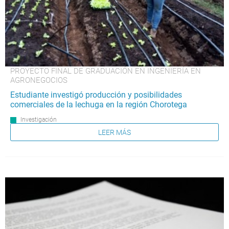
PROYECTO FINAL DE GRADUACIÓN EN INGENIERÍA EN
AGRONEGOCIOS
Estudiante investigó producción y posibilidades
comerciales de la lechuga en la región Chorotega
Investigación
LEER MÁS