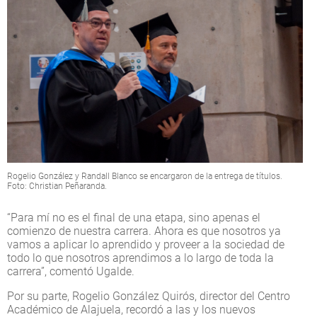
Rogelio González y Randall Blanco se encargaron de la entrega de títulos.
Foto: Christian Peñaranda.
“Para mí no es el final de una etapa, sino apenas el
comienzo de nuestra carrera. Ahora es que nosotros ya
vamos a aplicar lo aprendido y proveer a la sociedad de
todo lo que nosotros aprendimos a lo largo de toda la
carrera”, comentó Ugalde.
Por su parte, Rogelio González Quirós, director del Centro
Académico de Alajuela, recordó a las y los nuevos