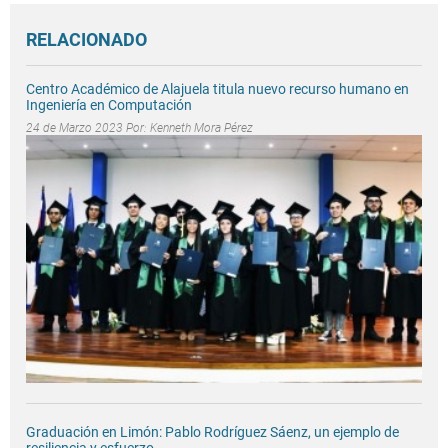
RELACIONADO
Centro Académico de Alajuela titula nuevo recurso humano en
Ingeniería en Computación
24 de Marzo 2023 Por:
Kenneth Mora Pérez
Graduación en Limón: Pablo Rodríguez Sáenz, un ejemplo de
resiliencia y esfuerzo