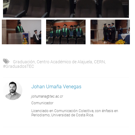
Graduación
,
Centro Académico de Alajuela
,
CERN
,
#GraduadosTEC
Johan Umaña Venegas
johumana@tec.ac.cr
Comunicador
Licenciado en Comunicación Colectiva, con énfasis en
Periodismo, Universidad de Costa Rica.