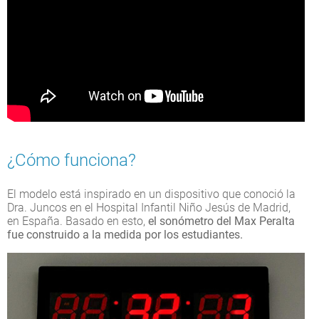
¿Cómo funciona?
El modelo está inspirado en un dispositivo que conoció la
Dra. Juncos en el Hospital Infantil Niño Jesús de Madrid,
en España. Basado en esto,
el sonómetro del Max Peralta
fue construido a la medida por los estudiantes.