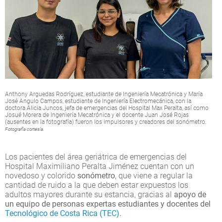
Anthony Arguedas Rodríguez, estudiante de Ingeniería Mecatrónica y María
José Angulo Campos, estudiante de Ingeniería Electromecánica, con la
doctora Alicia Juncos, jefa de emergencias del Hospital Max Peralta, así como
Josué Morera de Ingeniería Mecatrónica y el docente Juan José Rojas
(ausentes en la fotografía) fueron los impulsores y creadores del sonómetro.
Fotografía cortesía.
Los pacientes del área geriátrica de emergencias del
Hospital Maximiliano Peralta Jiménez cuentan con un
novedoso y colorido
sonómetro
, que viene a regular la
cantidad de ruido a la que deben estar expuestos los
adultos mayores durante su estancia, gracias al
apoyo de
un equipo de personas expertas estudiantes y docentes del
Tecnológico de Costa Rica (TEC)
.