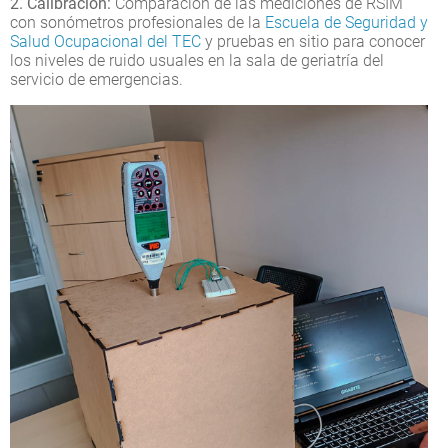
2. Calibración:
Comparación de las mediciones de RSIM
con sonómetros profesionales de la
Escuela de Seguridad y
Salud Ocupacional del TEC
y pruebas en sitio para conocer
los niveles de ruido usuales en la sala de geriatría del
servicio de emergencias.