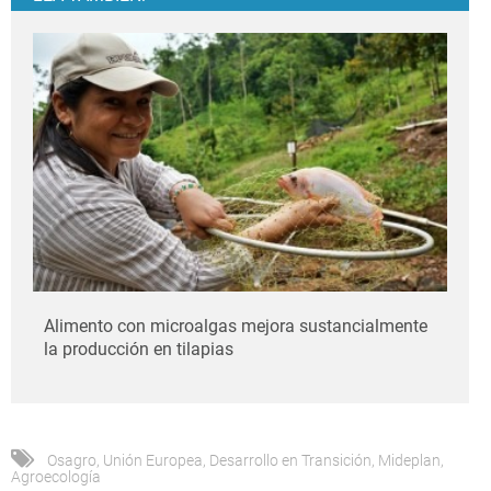
Alimento con microalgas mejora sustancialmente
la producción en tilapias
Osagro
,
Unión Europea
,
Desarrollo en Transición
,
Mideplan
,
Agroecología