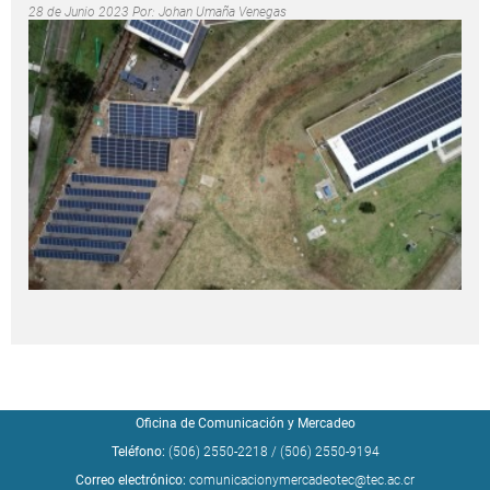
28 de Junio 2023 Por:
Johan Umaña Venegas
Oficina de Comunicación y Mercadeo
Teléfono:
(506) 2550-2218
/
(506) 2550-9194
Correo electrónico:
comunicacionymercadeotec@tec.ac.cr