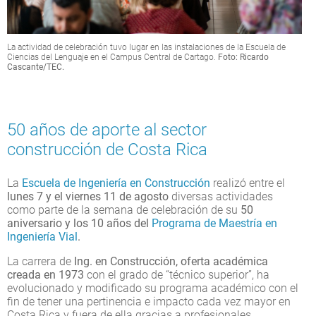
La actividad de celebración tuvo lugar en las instalaciones de la Escuela de
Ciencias del Lenguaje en el Campus Central de Cartago.
Foto: Ricardo
Cascante/TEC.
50 años de aporte al sector
construcción de Costa Rica
La
Escuela de Ingeniería en Construcción
realizó entre el
lunes 7 y el viernes 11 de agosto
diversas actividades
como parte de la semana de celebración de su
50
aniversario y los 10 años del
Programa de Maestría en
Ingeniería Vial
.
La carrera de
Ing. en Construcción, oferta académica
creada en 1973
con el grado de “técnico superior”, ha
evolucionado y modificado su programa académico con el
fin de tener una pertinencia e impacto cada vez mayor en
Costa Rica y fuera de ella gracias a profesionales