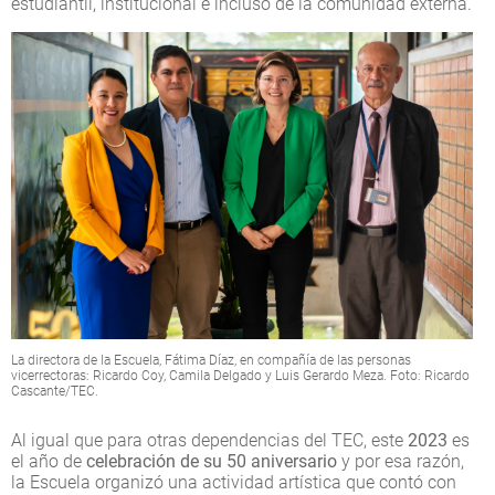
estudiantil, institucional e incluso de la comunidad externa.
La directora de la Escuela, Fátima Díaz, en compañía de las personas
vicerrectoras: Ricardo Coy, Camila Delgado y Luis Gerardo Meza. Foto: Ricardo
Cascante/TEC.
Al igual que para otras dependencias del TEC, este
2023
es
el año de
celebración de su 50 aniversario
y por esa razón,
la Escuela organizó una actividad artística que contó con