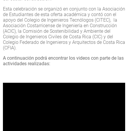
Esta celebración se organizó en conjunto con la Asociación
de Estudiantes de esta oferta académica y contó con el
apoyo del Colegio de Ingenieros Tecnólogos (CITEC), la
Asociación Costarricense de Ingeniería en Construcción
(ACIC), la Comisión de Sostenibilidad y Ambiente del
Colegio de Ingenieros Civiles de Costa Rica (CIC) y del
Colegio Federado de Ingenieros y Arquitectos de Costa Rica
(CFIA).
A continuación podrá encontrar los videos con parte de las
actividades realizadas: