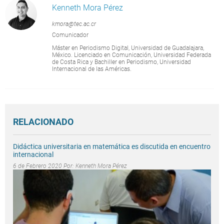
Kenneth Mora Pérez
kmora@tec.ac.cr
Comunicador
Máster en Periodismo Digital, Universidad de Guadalajara,
México. Licenciado en Comunicación, Universidad Federada
de Costa Rica y Bachiller en Periodismo, Universidad
Internacional de las Américas.
RELACIONADO
Didáctica universitaria en matemática es discutida en encuentro
internacional
6 de Febrero 2020 Por:
Kenneth Mora Pérez