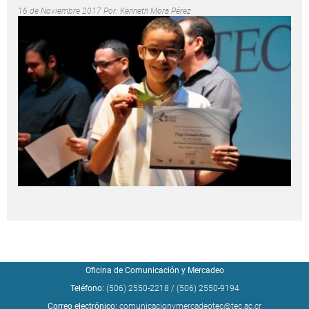
16 de Noviembre 2017 Por:
Kenneth Mora Pérez
Oficina de Comunicación y Mercadeo
Teléfono:
(506) 2550-2218
/
(506) 2550-9194
Correo electrónico:
comunicacionymercadeotec@tec.ac.cr