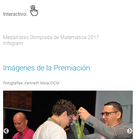
Interactivo:
Medallistas Olimpiada de Matemática 2017
Infogram
Imágenes de la Premiación
Fotografías: Kenneth Mora/OCM