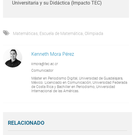
Universitaria y su Didáctica (Impacto TEC)
Matemáticas
,
Escuela de Matemática
,
Olimpiada
Kenneth Mora Pérez
kmora@tec.ac.cr
Comunicador
Máster en Periodismo Digital, Universidad de Guadalajara,
México. Licenciado en Comunicación, Universidad Federada
de Costa Rica y Bachiller en Periodismo, Universidad
Internacional de las Américas.
RELACIONADO