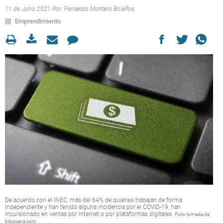
11 de Junio 2021 Por:
Fernando Montero Bolaños
Emprendimiento
De acuerdo con el INEC, más del 64% de quienes trabajan de forma
independiente y han tenido alguna incidencia por el COVID-19, han
incursionado en ventas por Internet o por plataformas digitales.
Foto tomada de
bloggeris.com