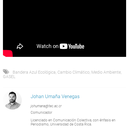
Bandera Azul Ecológica
,
Cambio Climático
,
Medio Ambiente
,
GASEL
Johan Umaña Venegas
johumana@tec.ac.cr
Comunicador
Licenciado en Comunicación Colectiva, con énfasis en
Periodismo, Universidad de Costa Rica.