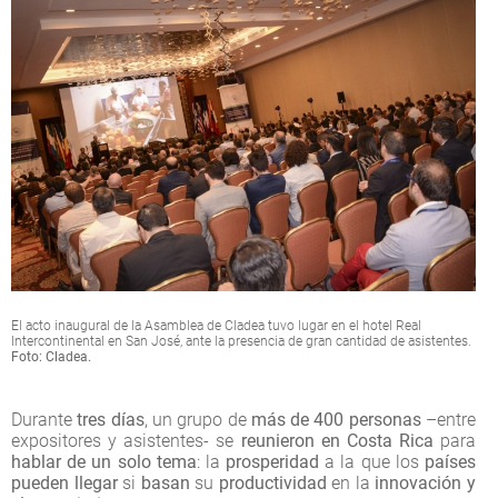
El acto inaugural de la Asamblea de Cladea tuvo lugar en el hotel Real
Intercontinental en San José, ante la presencia de gran cantidad de asistentes.
Foto: Cladea.
Durante
tres días
, un grupo de
más de 400 personas
–entre
expositores y asistentes- se
reunieron en Costa Rica
para
hablar de un solo tema
: la
prosperidad
a la que los
países
pueden llegar
si
basan
su
productividad
en la
innovación y