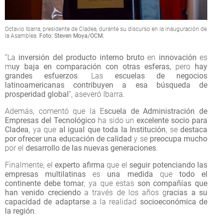
Octavio Ibarra, presidente de Cladea, durante su discurso en la inauguración de
la Asamblea.
Foto: Steven Moya/OCM.
“La
inversión del producto interno bruto
en
innovación
es
m
uy baja en comparación con otras esferas,
pero
hay
grandes esfuerzos
. Las
escuelas de negocios
latinoamericanas contribuyen a esa búsqueda de
prosperidad global
”, aseveró Ibarra.
Además, comentó que la E
scuela de Administración de
Empresas del Tecnológico
ha sido un
excelente socio para
Cladea
, ya que
al igual que toda la Institución
, se
destaca
por ofrecer una educación de calidad
y se
preocupa mucho
por el
desarrollo de las nuevas generaciones
.
Finalmente, el
experto afirma
que el
seguir potenciando las
empresas multilatinas
es
una medida
que
todo el
continente debe tomar
, ya que estas
son compañías que
han venido creciendo
a través de los años g
racias a su
capacidad de adaptarse
a la realidad
socioeconómica de
la región
.