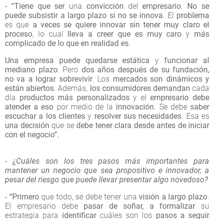
- “Tiene que ser
una
convicción
del
empresario
.
No se
puede subsistir a largo plazo si no se innova
. El
problema
es que
a veces se quiere innovar
sin tener muy claro el
proceso
, lo cual
lleva a creer que es muy caro
y
más
complicado de lo que en realidad es
.
Una empresa puede quedarse estática
y
funcionar al
mediano plazo
. Pero
dos años después de su fundación,
no va a lograr sobrevivir
. Los
mercados
son dinámicos y
están abiertos
. Además,
los consumidores demandan
cada
día
productos más personalizados
y el
empresario
debe
atender a eso
por medio de la
innovación
. Se debe
saber
escuchar a los clientes
y
resolver sus necesidades
. Esa es
una decisión
que se
debe tener clara desde antes de iniciar
con el negocio”.
- ¿Cuáles son los tres pasos más importantes para
mantener un negocio que sea propositivo e innovador, a
pesar del riesgo que puede llevar presentar algo novedoso?
- “Primero
que todo, se debe tener una
visión a largo plazo
.
El empresario debe
pasar de soñar, a formalizar
su
estrategia para
identificar
cuáles son los
pasos a seguir