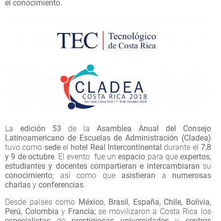
el conocimiento.
La
edición 53
de la
Asamblea Anual del Consejo
Latinoamericano de Escuelas de Administración (Cladea)
tuvo como
sede
el
hotel Real Intercontinental
durante el
7,8
y 9 de octubre
. El evento fue un
espacio
para que
expertos,
estudiantes y docentes
compartieran e intercambiaran
su
conocimiento
; así como que
asistieran
a
numerosas
charlas
y
conferencias
.
Desde países como
México
,
Brasil
,
España, Chile, Bolivia,
Perú,
Colombia
y
Francia;
se movilizaron a Costa Rica los
especialistas
de
prestigiosas
universidades
y
centros