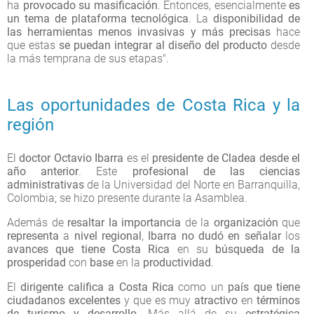
ha
provocado su masificación
. Entonces, esencialmente
es
un tema de plataforma tecnológica
. La
disponibilidad de
las herramientas
menos invasivas y más precisas
hace
que estas
se puedan integrar al diseño del producto
desde
la más temprana de sus etapas".
Las oportunidades de Costa Rica y la
región
El
doctor Octavio Ibarra
es el
presidente de Cladea desde el
año anterior
. Este
profesional de las ciencias
administrativas
de la Universidad del Norte en Barranquilla,
Colombia; se hizo presente durante la Asamblea.
Además de
resaltar la importancia
de la
organización
que
representa
a
nivel regional
,
Ibarra no dudó en señalar
los
avances que tiene Costa Rica
en su
búsqueda de la
prosperidad
con
base
en la
productividad
.
El
dirigente
califica a Costa Rica
como un
país que tiene
ciudadanos excelentes
y que es muy
atractivo
en
términos
de turismo y desarrollo
. Más allá de su
estratégica