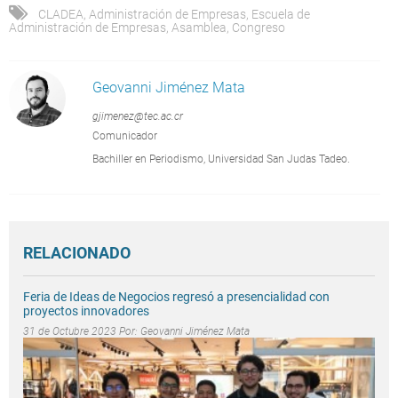
CLADEA
,
Administración de Empresas
,
Escuela de
Administración de Empresas
,
Asamblea
,
Congreso
Geovanni Jiménez Mata
gjimenez@tec.ac.cr
Comunicador
Bachiller en Periodismo, Universidad San Judas Tadeo.
RELACIONADO
Feria de Ideas de Negocios regresó a presencialidad con
proyectos innovadores
31 de Octubre 2023 Por:
Geovanni Jiménez Mata