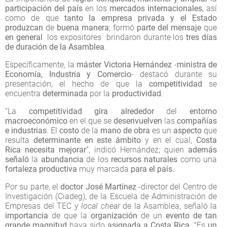
participación del país
en los
mercados internacionales
, así
como de que
tanto la empresa privada y el Estado
produzcan
de
buena manera
; formó
parte del mensaje
que
en
general
los expositores brindaron durante los
tres días
de duración de la Asamblea
.
Específicamente, la
máster Victoria Hernández
-
ministra de
Economía, Industria y Comercio
- destacó durante su
presentación, el hecho de que la
competitividad
se
encuentra
determinada
por la
productividad
.
“La
competitividad
gira alrededor
del
entorno
macroeconómico
en el que se
desenvuelven
las
compañías
e industrias
. El
costo
de la
mano de obra
es un
aspecto
que
resulta
determinante en este ámbito
y en el cual,
Costa
Rica necesita mejorar
”, indicó Hernández; quien
además
señaló
la
abundancia
de los
recursos naturales
como una
fortaleza productiva
muy marcada
para el país.
Por su parte, el
doctor José Martínez
-director del Centro de
Investigación (Ciadeg), de la Escuela de Administración de
Empresas del TEC y
local chear
de la Asamblea, señaló la
importancia
de que la
organización
de un
evento de tan
grande magnitud
haya sido
asignada a Costa Rica
. "Es
un