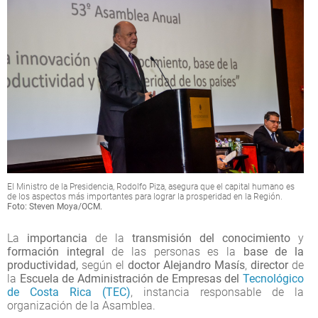
El Ministro de la Presidencia, Rodolfo Piza, asegura que el capital humano es
de los aspectos más importantes para lograr la prosperidad en la Región.
Foto: Steven Moya/OCM.
La
importancia
de la
transmisión
del conocimiento
y
formación integral
de las personas es la
base de la
productividad,
según el
doctor Alejandro Masís
,
director
de
la
Escuela de Administración de Empresas del
Tecnológico
de Costa Rica (TEC)
, instancia responsable de la
organización de la Asamblea.