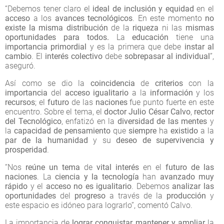
“Debemos tener claro el
ideal de inclusión y equidad
en el
acceso
a los
avances tecnológicos
. En este momento
no
existe la misma distribución
de la
riqueza
ni las
mismas
oportunidades para todos.
La
educación
tiene una
importancia primordial
y es la primera que debe
instar al
cambio
. El
interés colectivo
debe
sobrepasar al individual
”,
aseguró.
Así como se dio la
coincidencia
de
criterios
con la
importancia
del
acceso igualitario
a la
información
y los
recursos
; el
futuro
de las
naciones
fue punto fuerte en este
encuentro. Sobre el tema, el
doctor Julio César Calvo
,
rector
del Tecnológico
, enfatizó en la
diversidad de las mentes
y
la
capacidad de pensamiento
que
siempre
ha
existido
a la
par de la humanidad
y su
deseo de supervivencia y
prosperidad
.
“Nos
reúne un tema
de
vital interés
en el
futuro de las
naciones
. La
ciencia y la tecnología
han
avanzado
muy
rápido
y el
acceso no es igualitario
. Debemos
analizar las
oportunidades
del
progreso
a través de la
producción
y
este espacio es idóneo para lograrlo”, comentó Calvo.
La importancia de
lograr conquistar, mantener y ampliar
la