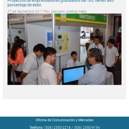
Proyectos de emprendedores graduados del TEC tienen alto
porcentaje de éxito
27 de Septiembre 2017 Por:
Geovanni Jiménez Mata
Oficina de Comunicación y Mercadeo
Teléfono:
(506) 2550-2218
/
(506) 2550-9194