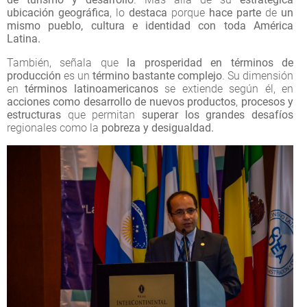
ubicación geográfica
, lo
destaca
porque
hace parte
de
un
mismo pueblo, cultura e identidad con toda América
Latina.
También, señala que
la prosperidad en términos de
producción
es un
término bastante complejo
. Su dimensión
en
términos latinoamericanos
se extiende según él, en
acciones como desarrollo de nuevos productos
,
procesos y
estructuras
que permitan
superar los grandes desafíos
regionales como la
pobreza y desigualdad.