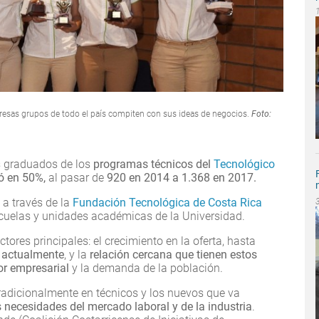
presas grupos de todo el país compiten con sus ideas de negocios.
Foto:
s graduados de los
programas técnicos del
Tecnológico
ó en 50%,
al pasar de
920 en 2014 a 1.368 en 2017.
a través de la
Fundación Tecnológica de Costa Rica
cuelas y unidades académicas de la Universidad.
ores principales: el crecimiento en la oferta, hasta
 actualmente
, y la
relación cercana que tienen estos
or empresarial
y la demanda de la población.
tradicionalmente en técnicos y los nuevos que va
 necesidades del mercado laboral y de la industria
.