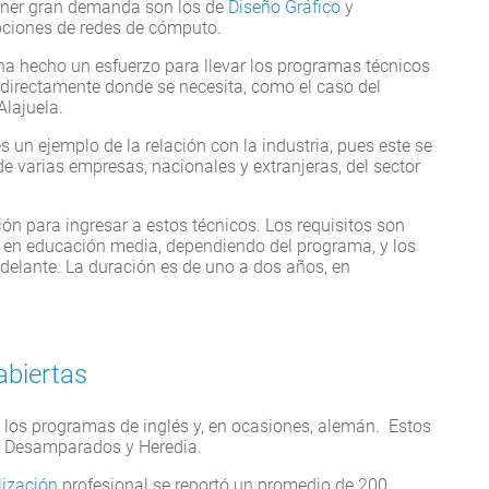
ener gran demanda son los de
Diseño Gráfico
y
opciones de redes de cómputo.
 ha hecho un esfuerzo para llevar los programas técnicos
os directamente donde se necesita, como el caso del
Alajuela.
 un ejemplo de la relación con la industria, pues este se
de varias empresas, nacionales y extranjeras, del sector
n para ingresar a estos técnicos. Los requisitos son
to en educación media, dependiendo del programa, y los
delante. La duración es de uno a dos años, en
abiertas
 los programas de inglés y, en ocasiones, alemán. Estos
o, Desamparados y Heredia.
ización
profesional se reportó un promedio de 200