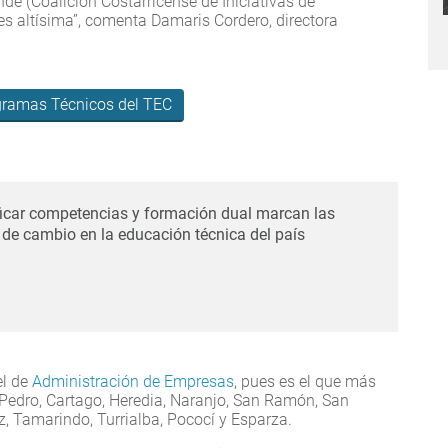
de (Coalición Costarricense de Iniciativas de
es altísima”, comenta Damaris Cordero, directora
gramas Técnicos del TEC
ficar competencias y formación dual marcan las
 de cambio en la educación técnica del país
el de
Administración de Empresas
, pues es el que más
 Pedro, Cartago, Heredia, Naranjo, San Ramón, San
uz, Tamarindo, Turrialba, Pococí y Esparza.