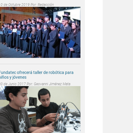
10 de Octubre 2019 Por:
Redacción
Fundatec ofrecerá taller de robótica para
niños y jóvenes
30 de Junio 2017 Por:
Geovanni Jiménez Mata